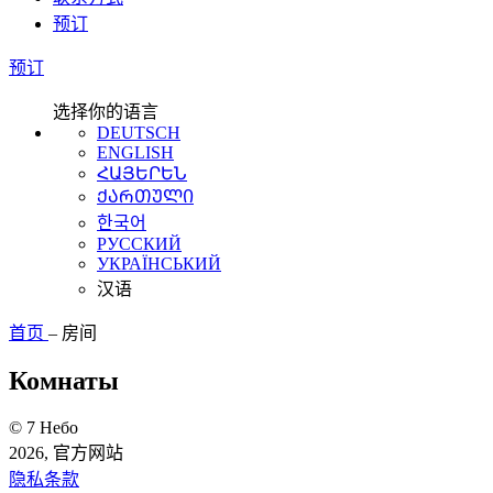
预订
预订
选择你的语言
DEUTSCH
ENGLISH
ՀԱՅԵՐԵՆ
ᲥᲐᲠᲗᲣᲚᲘ
한국어
РУССКИЙ
УКРАЇНСЬКИЙ
汉语
首页
–
房间
Комнаты
© 7 Небо
2026, 官方网站
隐私条款