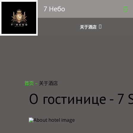
7 Небо
关于酒店
首页
–
关于酒店
О гостинице - 7 