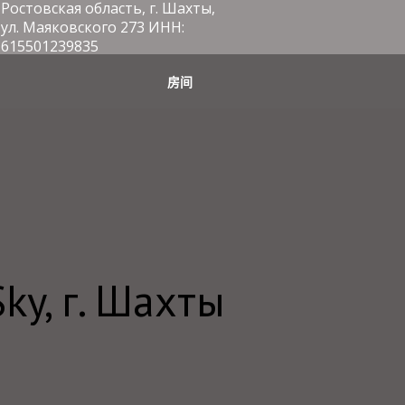
Ростовская область, г. Шахты,
ул. Маяковского 273 ИНН:
615501239835
房间
Sky, г. Шахты