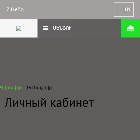
7 Небо
HY
ՄԵՆՅՈՒ
Գլխավոր
–
Իմ հաշիվը
Личный кабинет